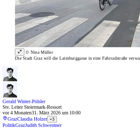
© Nina Müller
Die Stadt Graz will die Laimburggasse in eine Fahrradstraße verw
Gerald Winter-Pölsler
Stv. Leiter Steiermark-Ressort
vor 4 Monaten
31. März 2026 um 10:00
Graz
Claudia Holzer
+3
Politik
Graz
Judith Schwentner