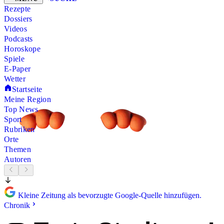
Rezepte
Dossiers
Videos
Podcasts
Horoskope
Spiele
E-Paper
Wetter
Startseite
Meine Region
Top News
Sport
Rubriken
Orte
Themen
Autoren
Kleine Zeitung als bevorzugte Google-Quelle hinzufügen.
Chronik