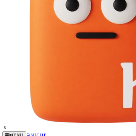
MENÜ
SUCHE