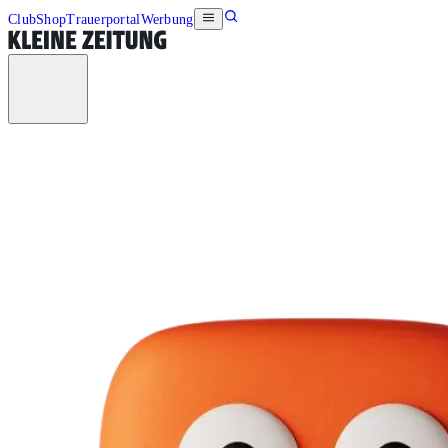
Club
Shop
Trauerportal
Werbung