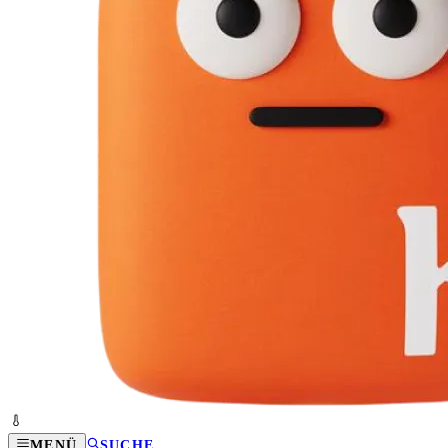
MENÜ
SUCHE