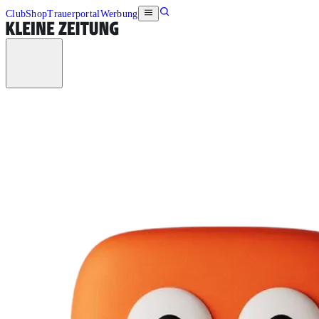
Club
Shop
Trauerportal
Werbung