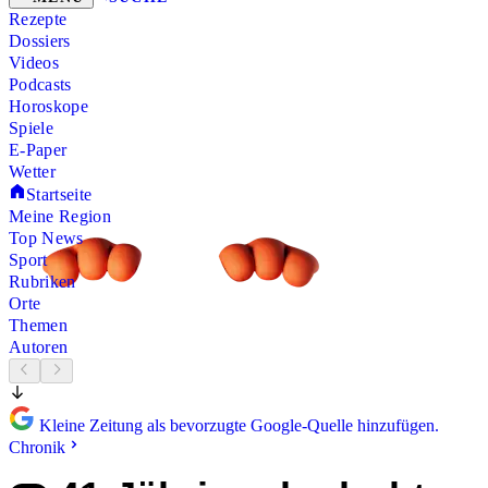
Rezepte
Dossiers
Videos
Podcasts
Horoskope
Spiele
E-Paper
Wetter
Startseite
Meine Region
Top News
Sport
Rubriken
Orte
Themen
Autoren
Kleine Zeitung als bevorzugte Google-Quelle hinzufügen.
Chronik