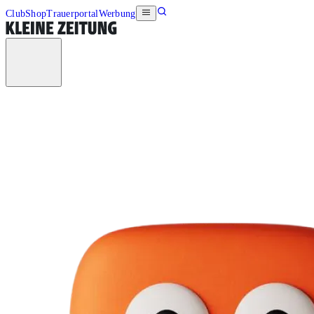
Club
Shop
Trauerportal
Werbung