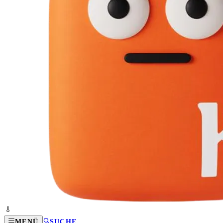
MENÜ
SUCHE