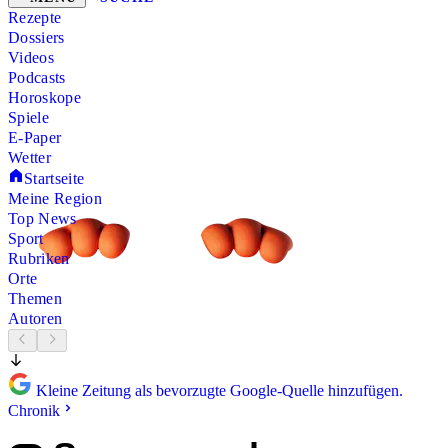
Rezepte
Dossiers
Videos
Podcasts
Horoskope
Spiele
E-Paper
Wetter
Startseite
Meine Region
Top News
Sport
Rubriken
Orte
Themen
Autoren
Kleine Zeitung als bevorzugte Google-Quelle hinzufügen.
Chronik