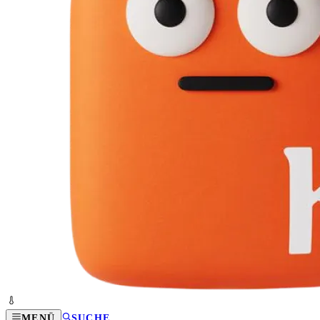
MENÜ
SUCHE