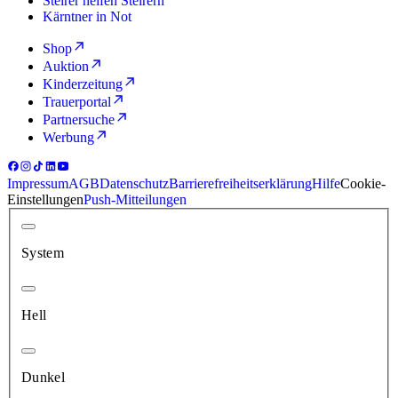
Steirer helfen Steirern
Kärntner in Not
Shop
Auktion
Kinderzeitung
Trauerportal
Partnersuche
Werbung
Impressum
AGB
Datenschutz
Barrierefreiheitserklärung
Hilfe
Cookie-
Einstellungen
Push-Mitteilungen
System
Hell
Dunkel