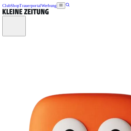
Club
Shop
Trauerportal
Werbung