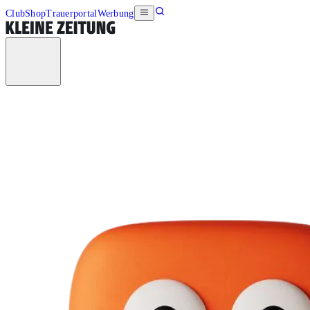
Club
Shop
Trauerportal
Werbung