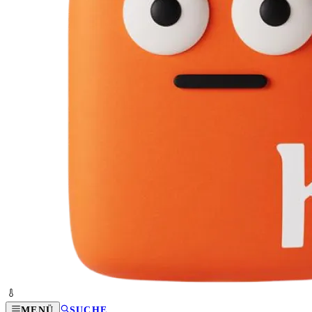
MENÜ
SUCHE