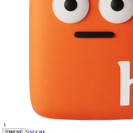
MENÜ
SUCHE