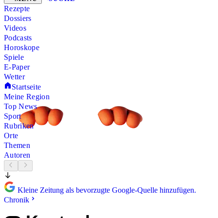
Rezepte
Dossiers
Videos
Podcasts
Horoskope
Spiele
E-Paper
Wetter
Startseite
Meine Region
Top News
Sport
Rubriken
Orte
Themen
Autoren
Kleine Zeitung als bevorzugte Google-Quelle hinzufügen.
Chronik