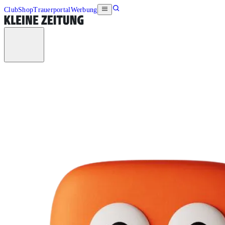
Club
Shop
Trauerportal
Werbung