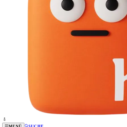
MENÜ
SUCHE