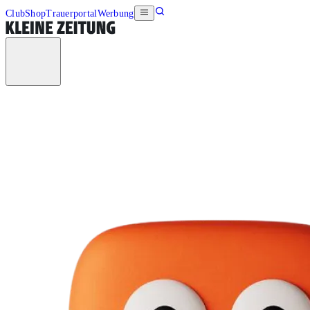
Club
Shop
Trauerportal
Werbung