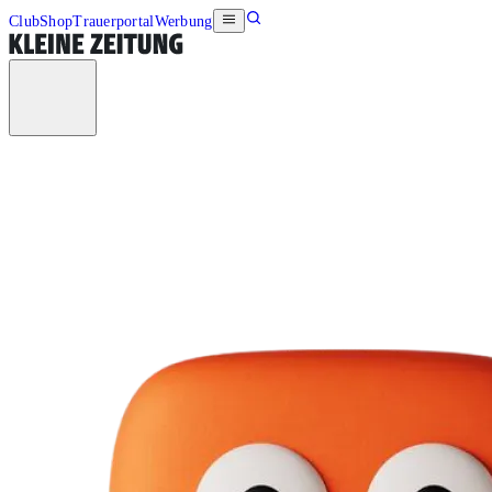
Club
Shop
Trauerportal
Werbung