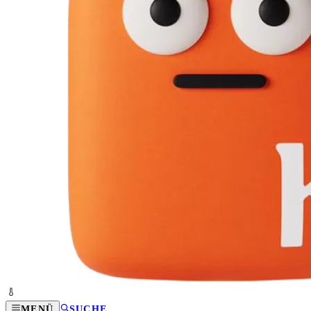
MENÜ
SUCHE