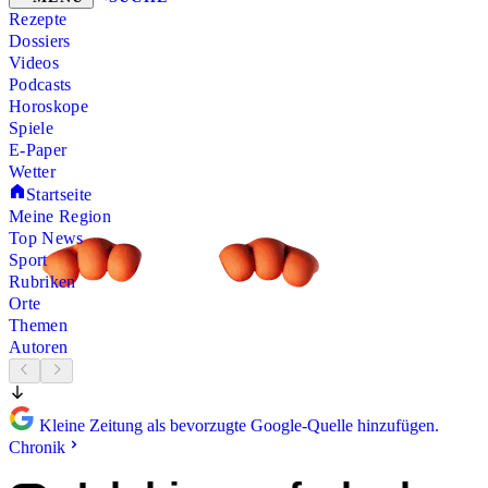
Rezepte
Dossiers
Videos
Podcasts
Horoskope
Spiele
E-Paper
Wetter
Startseite
Meine Region
Top News
Sport
Rubriken
Orte
Themen
Autoren
Kleine Zeitung als bevorzugte Google-Quelle hinzufügen.
Chronik