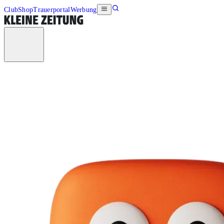
Club
Shop
Trauerportal
Werbung