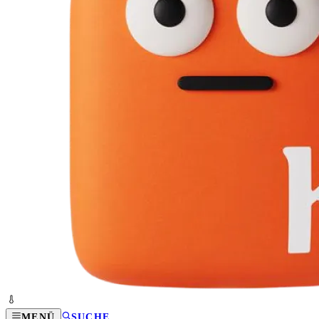
MENÜ
SUCHE