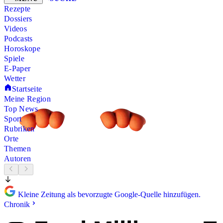
Rezepte
Dossiers
Videos
Podcasts
Horoskope
Spiele
E-Paper
Wetter
Startseite
Meine Region
Top News
Sport
Rubriken
Orte
Themen
Autoren
Kleine Zeitung als bevorzugte Google-Quelle hinzufügen.
Chronik