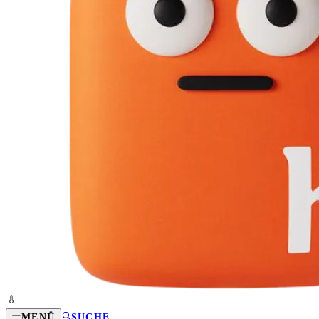
MENÜ
SUCHE