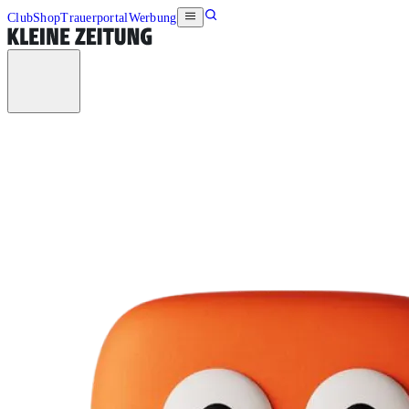
Club
Shop
Trauerportal
Werbung