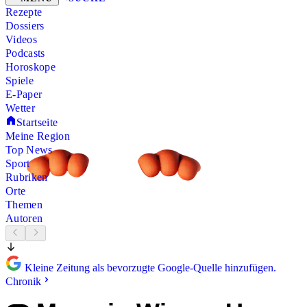
Rezepte
Dossiers
Videos
Podcasts
Horoskope
Spiele
E-Paper
Wetter
Startseite
Meine Region
Top News
Sport
Rubriken
Orte
Themen
Autoren
Kleine Zeitung als bevorzugte Google-Quelle hinzufügen.
Chronik