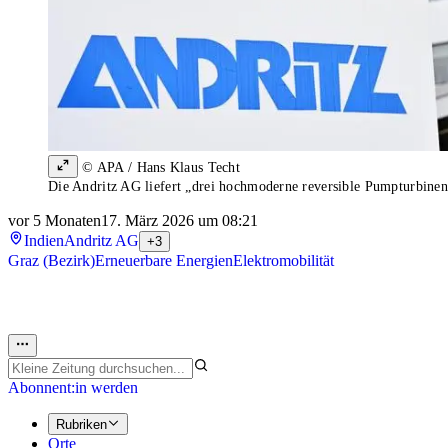
© APA / Hans Klaus Techt
Die Andritz AG liefert „drei hochmoderne reversible Pumpturbine
vor 5 Monaten
17. März 2026 um 08:21
Indien
Andritz AG
+3
Graz (Bezirk)
Erneuerbare Energien
Elektromobilität
Abonnent:in werden
Rubriken
Orte