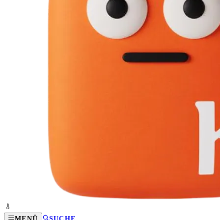
MENÜ
SUCHE