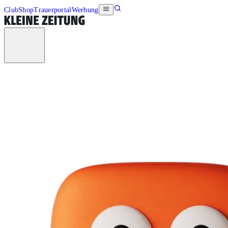
Club
Shop
Trauerportal
Werbung