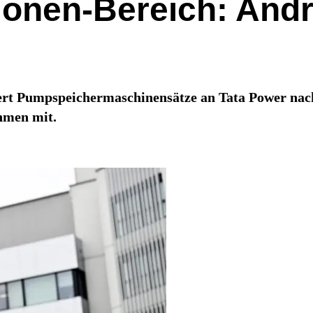
lionen-Bereich: Andr
fert Pumpspeichermaschinensätze an Tata Power nac
ehmen mit.