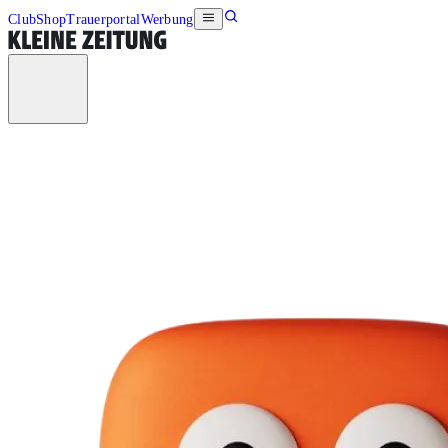
Club
Shop
Trauerportal
Werbung