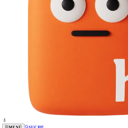
MENÜ
SUCHE