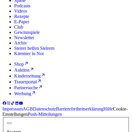
Spiele
Podcasts
Videos
Rezepte
E-Paper
Club
Gewinnspiele
Newsletter
Archiv
Steirer helfen Steirern
Kärntner in Not
Shop
Auktion
Kinderzeitung
Trauerportal
Partnersuche
Werbung
Impressum
AGB
Datenschutz
Barrierefreiheitserklärung
Hilfe
Cookie-
Einstellungen
Push-Mitteilungen
System