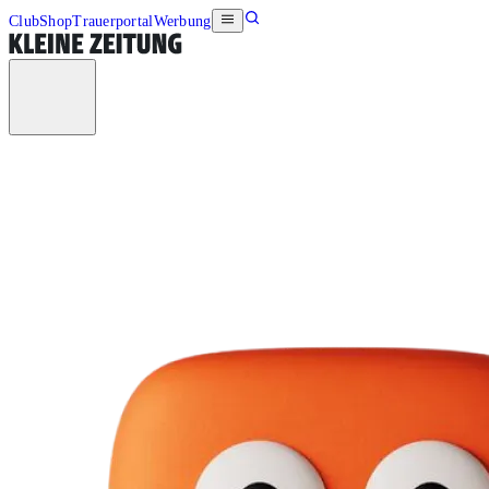
Club
Shop
Trauerportal
Werbung