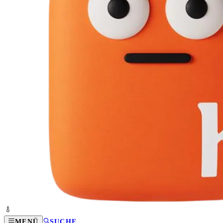
MENÜ
SUCHE