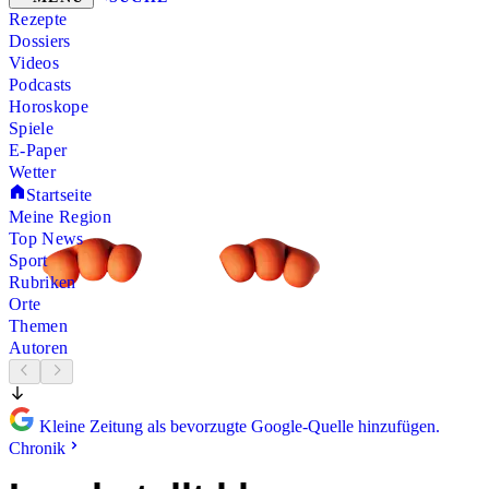
Rezepte
Dossiers
Videos
Podcasts
Horoskope
Spiele
E-Paper
Wetter
Startseite
Meine Region
Top News
Sport
Rubriken
Orte
Themen
Autoren
Kleine Zeitung als bevorzugte Google-Quelle hinzufügen.
Chronik