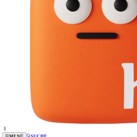
MENÜ
SUCHE