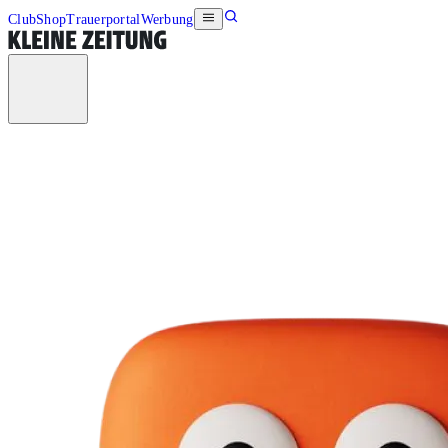
Club
Shop
Trauerportal
Werbung