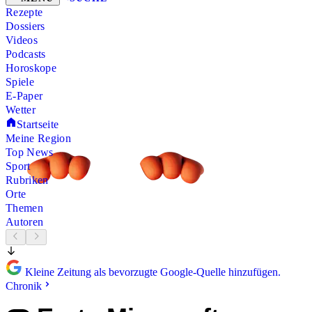
Rezepte
Dossiers
Videos
Podcasts
Horoskope
Spiele
E-Paper
Wetter
Startseite
Meine Region
Top News
Sport
Rubriken
Orte
Themen
Autoren
Kleine Zeitung als bevorzugte Google-Quelle hinzufügen.
Chronik