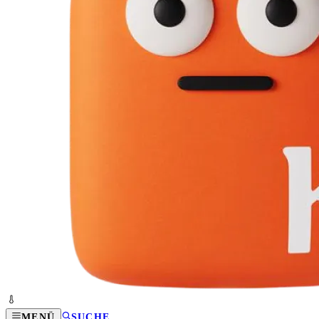
MENÜ
SUCHE