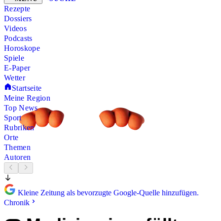
Rezepte
Dossiers
Videos
Podcasts
Horoskope
Spiele
E-Paper
Wetter
Startseite
Meine Region
Top News
Sport
Rubriken
Orte
Themen
Autoren
Kleine Zeitung als bevorzugte Google-Quelle hinzufügen.
Chronik