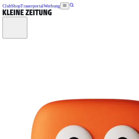
Club
Shop
Trauerportal
Werbung