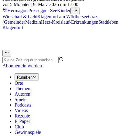
vor 5 Monaten
19. März 2026 um 17:00
Hermagor-Pressegger See
Kinder
+6
Wirtschaft & Geld
Klagenfurt am Wörthersee
Graz
(Gemeinde)
Medizin
Herz-Kreislauf-Erkrankungen
Stadtleben
Klagenfurt
Abonnent:in werden
Rubriken
Orte
Themen
Autoren
Spiele
Podcasts
Videos
Rezepte
E-Paper
Club
Gewinnspiele