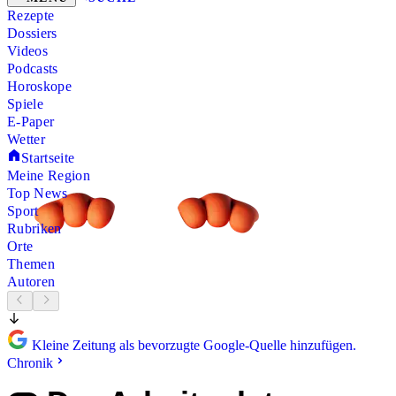
Rezepte
Dossiers
Videos
Podcasts
Horoskope
Spiele
E-Paper
Wetter
Startseite
Meine Region
Top News
Sport
Rubriken
Orte
Themen
Autoren
Kleine Zeitung als bevorzugte Google-Quelle hinzufügen.
Chronik