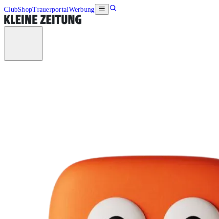
Club
Shop
Trauerportal
Werbung