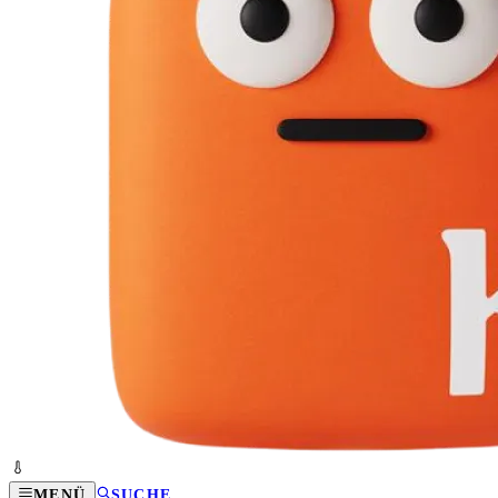
MENÜ
SUCHE