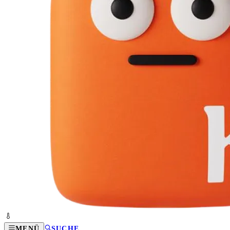
MENÜ
SUCHE