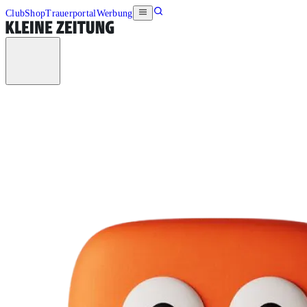
Club
Shop
Trauerportal
Werbung