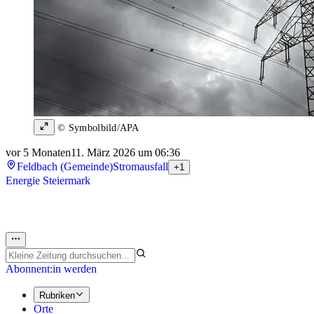
© Symbolbild/APA
vor 5 Monaten
11. März 2026 um 06:36
Feldbach (Gemeinde)
Stromausfall
+1
Energie Steiermark
Abonnent:in werden
Rubriken
Orte