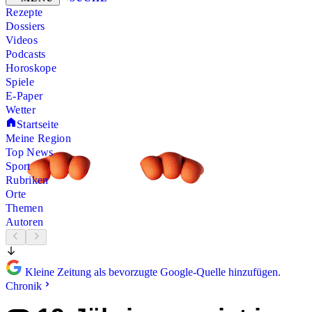
Rezepte
Dossiers
Videos
Podcasts
Horoskope
Spiele
E-Paper
Wetter
Startseite
Meine Region
Top News
Sport
Rubriken
Orte
Themen
Autoren
Kleine Zeitung als bevorzugte Google-Quelle hinzufügen.
Chronik