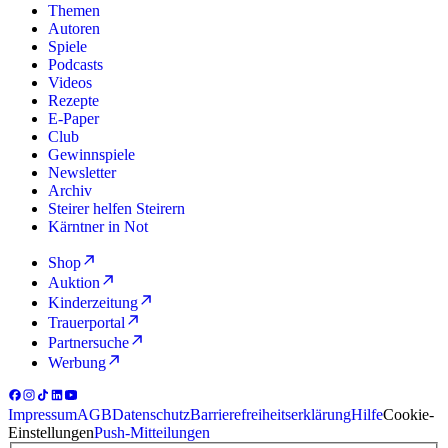
Themen
Autoren
Spiele
Podcasts
Videos
Rezepte
E-Paper
Club
Gewinnspiele
Newsletter
Archiv
Steirer helfen Steirern
Kärntner in Not
Shop
Auktion
Kinderzeitung
Trauerportal
Partnersuche
Werbung
Impressum
AGB
Datenschutz
Barrierefreiheitserklärung
Hilfe
Cookie-
Einstellungen
Push-Mitteilungen