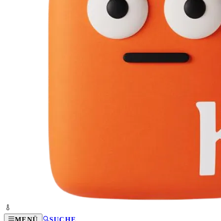
MENÜ
SUCHE