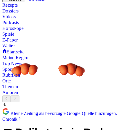
Rezepte
Dossiers
Videos
Podcasts
Horoskope
Spiele
E-Paper
Wetter
Startseite
Meine Region
Top News
Sport
Rubriken
Orte
Themen
Autoren
Kleine Zeitung als bevorzugte Google-Quelle hinzufügen.
Chronik