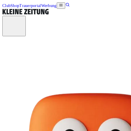
Club
Shop
Trauerportal
Werbung