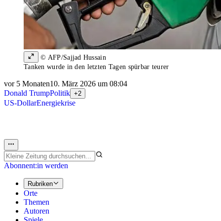
© AFP/Sajjad Hussain
Tanken wurde in den letzten Tagen spürbar teurer
vor 5 Monaten
10. März 2026 um 08:04
Donald Trump
Politik
+2
US-Dollar
Energiekrise
Abonnent:in werden
Rubriken
Orte
Themen
Autoren
Spiele