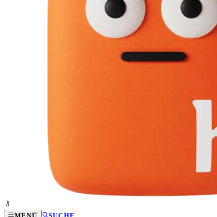
MENÜ
SUCHE