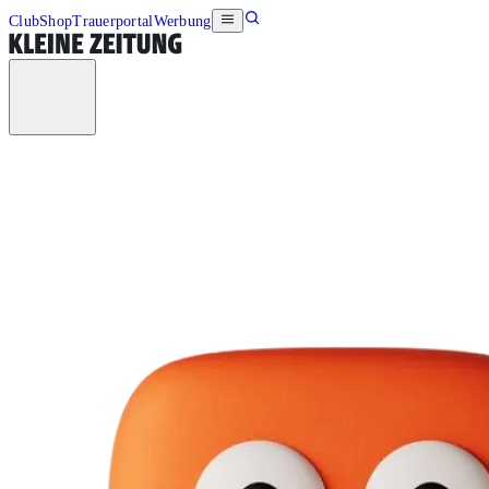
Club
Shop
Trauerportal
Werbung