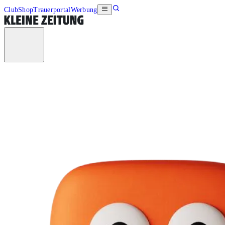
Club
Shop
Trauerportal
Werbung