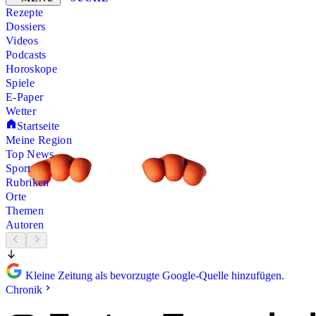
Rezepte
Dossiers
Videos
Podcasts
Horoskope
Spiele
E-Paper
Wetter
Startseite
Meine Region
Top News
Sport
Rubriken
Orte
Themen
Autoren
Kleine Zeitung als bevorzugte Google-Quelle hinzufügen.
Chronik