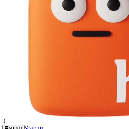
MENÜ
SUCHE