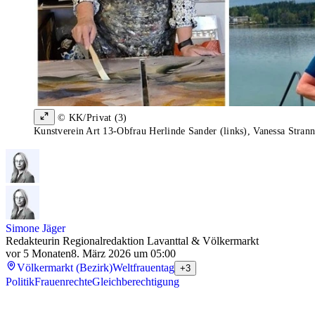
© KK/Privat (3)
Kunstverein Art 13-Obfrau Herlinde Sander (links), Vanessa Strann
Simone Jäger
Redakteurin Regionalredaktion Lavanttal & Völkermarkt
vor 5 Monaten
8. März 2026 um 05:00
Völkermarkt (Bezirk)
Weltfrauentag
+3
Politik
Frauenrechte
Gleichberechtigung