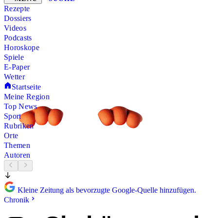
Rezepte
Dossiers
Videos
Podcasts
Horoskope
Spiele
E-Paper
Wetter
Startseite
Meine Region
Top News
Sport
Rubriken
Orte
Themen
Autoren
Kleine Zeitung als bevorzugte Google-Quelle hinzufügen.
Chronik