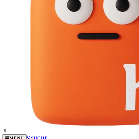
MENÜ
SUCHE