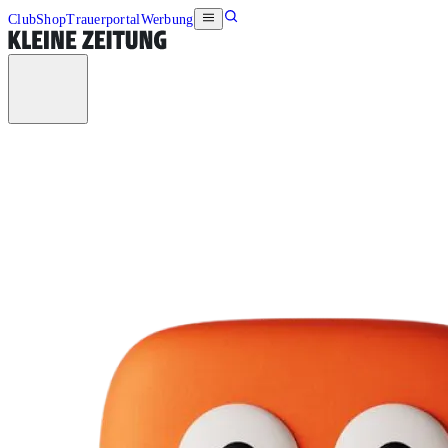
Club
Shop
Trauerportal
Werbung