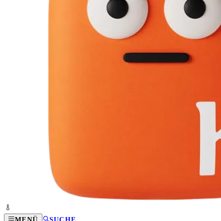
MENÜ
SUCHE