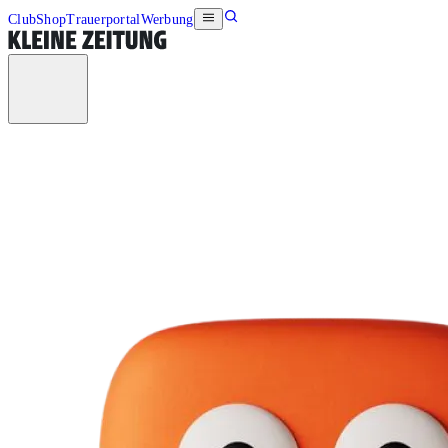
Club
Shop
Trauerportal
Werbung