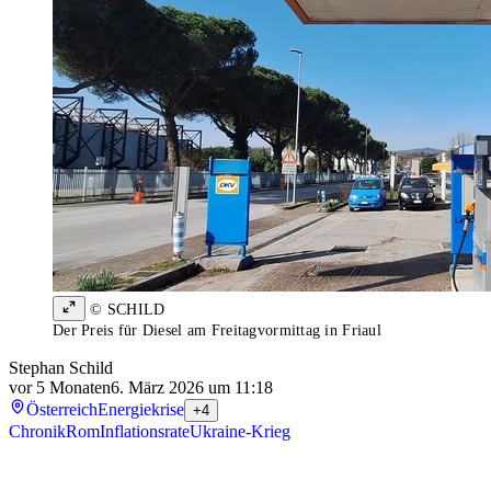
© SCHILD
Der Preis für Diesel am Freitagvormittag in Friaul
Stephan Schild
vor 5 Monaten
6. März 2026 um 11:18
Österreich
Energiekrise
+4
Chronik
Rom
Inflationsrate
Ukraine-Krieg