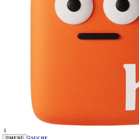
MENÜ
SUCHE