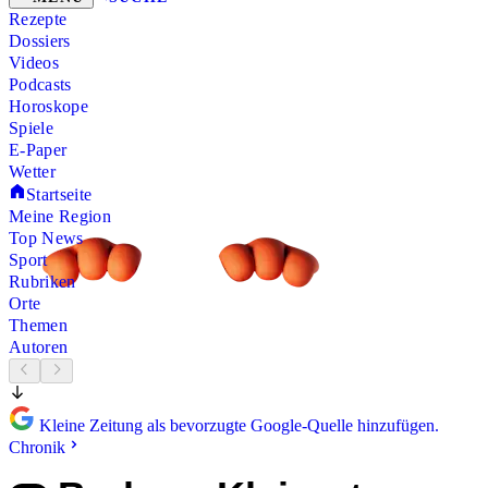
Rezepte
Dossiers
Videos
Podcasts
Horoskope
Spiele
E-Paper
Wetter
Startseite
Meine Region
Top News
Sport
Rubriken
Orte
Themen
Autoren
Kleine Zeitung als bevorzugte Google-Quelle hinzufügen.
Chronik