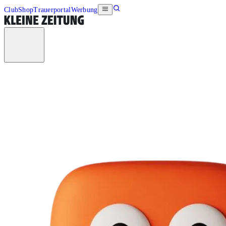
Club
Shop
Trauerportal
Werbung