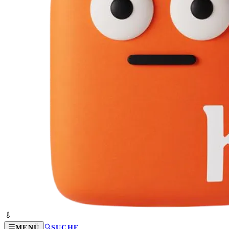
MENÜ
SUCHE