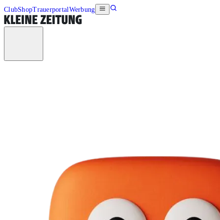
Club
Shop
Trauerportal
Werbung