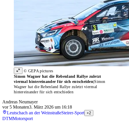
© GEPA pictures
Simon Wagner hat die Rebenland Rallye zuletzt
viermal hintereinander für sich entscheiden
|
Simon
Wagner hat die Rebenland Rallye zuletzt viermal
hintereinander für sich entschieden
Andreas Neumayer
vor 5 Monaten
3. März 2026 um 16:18
Leutschach an der Weinstraße
Steirer-Sport
+2
DTM
Motorsport