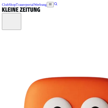
Club
Shop
Trauerportal
Werbung