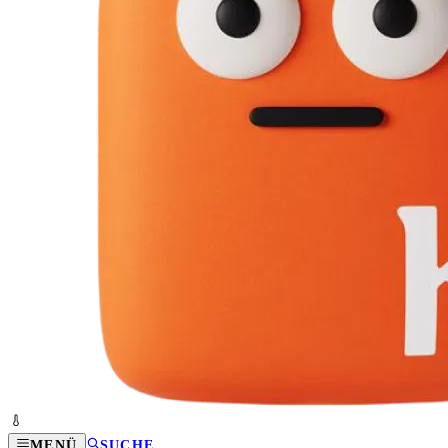
MENÜ
SUCHE