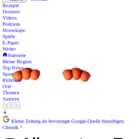
Rezepte
Dossiers
Videos
Podcasts
Horoskope
Spiele
E-Paper
Wetter
Startseite
Meine Region
Top News
Sport
Rubriken
Orte
Themen
Autoren
Kleine Zeitung als bevorzugte Google-Quelle hinzufügen.
Chronik