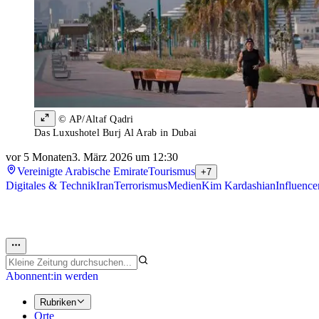
© AP/Altaf Qadri
Das Luxushotel Burj Al Arab in Dubai
vor 5 Monaten
3. März 2026 um 12:30
Vereinigte Arabische Emirate
Tourismus
+7
Digitales & Technik
Iran
Terrorismus
Medien
Kim Kardashian
Influence
Abonnent:in werden
Rubriken
Orte