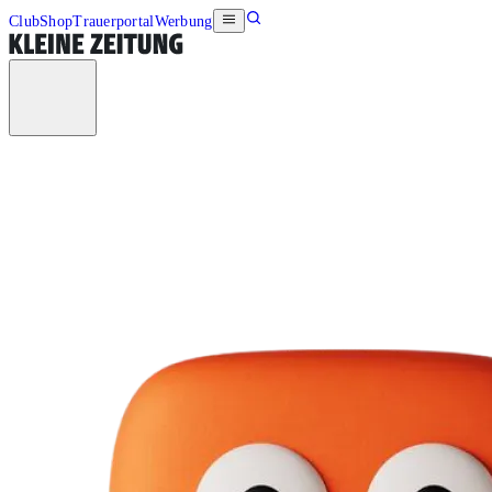
Club
Shop
Trauerportal
Werbung