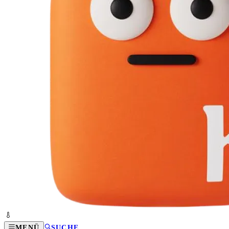
MENÜ
SUCHE