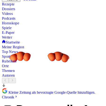
Rezepte
Dossiers
Videos
Podcasts
Horoskope
Spiele
E-Paper
Wetter
Startseite
Meine Region
Top News
Sport
Rubriken
Orte
Themen
Autoren
Kleine Zeitung als bevorzugte Google-Quelle hinzufügen.
Chronik