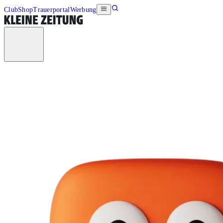
Club
Shop
Trauerportal
Werbung