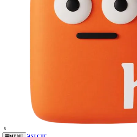
MENÜ
SUCHE