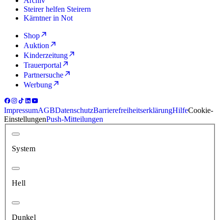
Archiv
Steirer helfen Steirern
Kärntner in Not
Shop
Auktion
Kinderzeitung
Trauerportal
Partnersuche
Werbung
Impressum
AGB
Datenschutz
Barrierefreiheitserklärung
Hilfe
Cookie-
Einstellungen
Push-Mitteilungen
System
Hell
Dunkel