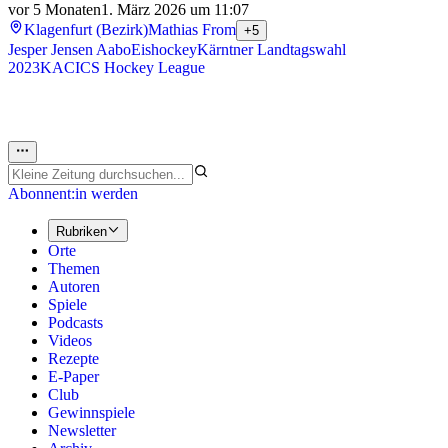
vor 5 Monaten
1. März 2026 um 11:07
Klagenfurt (Bezirk)
Mathias From
+5
Jesper Jensen Aabo
Eishockey
Kärntner Landtagswahl
2023
KAC
ICS Hockey League
Abonnent:in werden
Rubriken
Orte
Themen
Autoren
Spiele
Podcasts
Videos
Rezepte
E-Paper
Club
Gewinnspiele
Newsletter