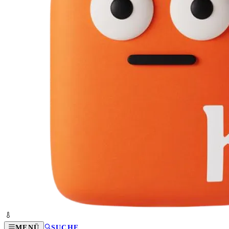
MENÜ
SUCHE