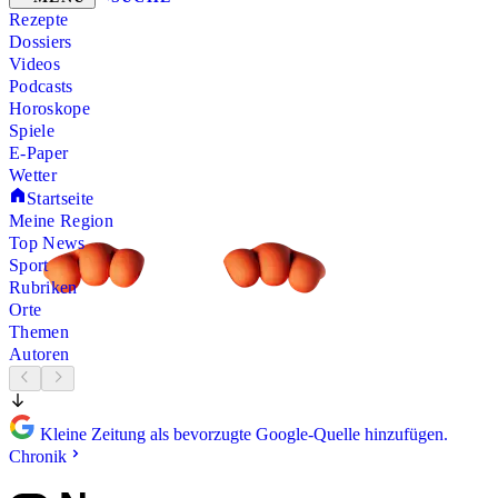
Rezepte
Dossiers
Videos
Podcasts
Horoskope
Spiele
E-Paper
Wetter
Startseite
Meine Region
Top News
Sport
Rubriken
Orte
Themen
Autoren
Kleine Zeitung als bevorzugte Google-Quelle hinzufügen.
Chronik