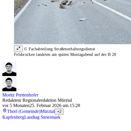
© Fachabteilung Straßenerhaltungsdienst
Felsbrocken landeten am späten Montagabend auf der B 20
Moritz Prettenhofer
Redakteur Regionalredaktion Mürztal
vor 5 Monaten
25. Februar 2026 um 15:28
Thörl (Gemeinde)
Mürztal
+2
Kapfenberg
Landtag Steiermark