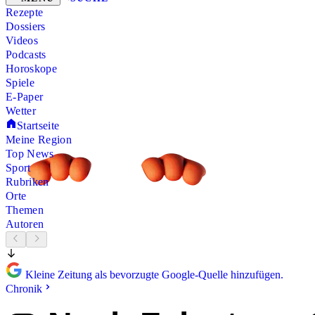
Rezepte
Dossiers
Videos
Podcasts
Horoskope
Spiele
E-Paper
Wetter
Startseite
Meine Region
Top News
Sport
Rubriken
Orte
Themen
Autoren
Kleine Zeitung als bevorzugte Google-Quelle hinzufügen.
Chronik