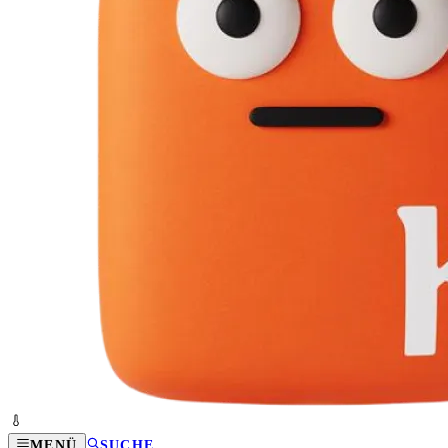
MENÜ
SUCHE