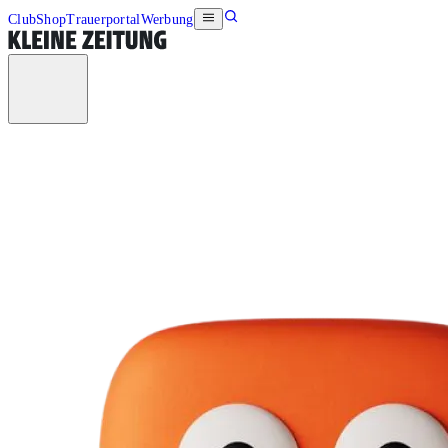
Club
Shop
Trauerportal
Werbung