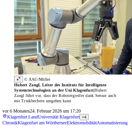
© AAU/Müller
Hubert Zangl, Leiter des Instituts für Intelligente
Systemtechnologien an der Uni Klagenfurt
|
Hubert
Zangl führt vor, dass der Robotergreifer dank Sensor auch
mit Trinkbechern umgehen kann
vor 6 Monaten
24. Februar 2026 um 17:20
Klagenfurt Land
Universität Klagenfurt
+4
Chronik
Klagenfurt am Wörthersee
Elektromobilität
Automatisierung