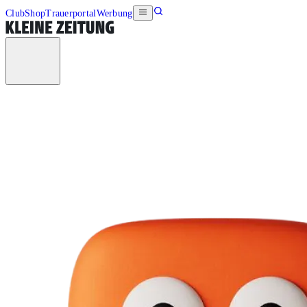
Club
Shop
Trauerportal
Werbung