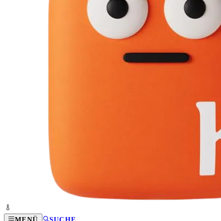
MENÜ
SUCHE