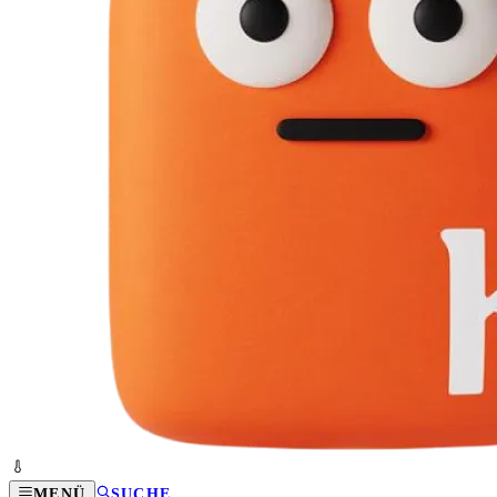
MENÜ
SUCHE