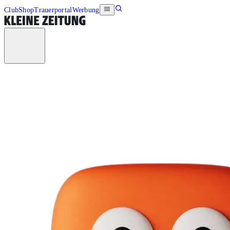
Club
Shop
Trauerportal
Werbung