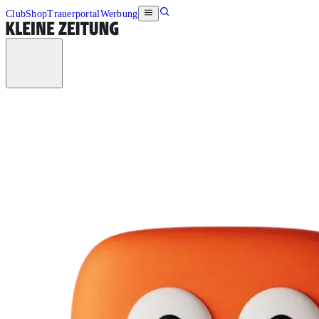
Club
Shop
Trauerportal
Werbung