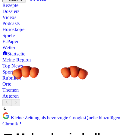
Rezepte
Dossiers
Videos
Podcasts
Horoskope
Spiele
E-Paper
Wetter
Startseite
Meine Region
Top News
Sport
Rubriken
Orte
Themen
Autoren
Kleine Zeitung als bevorzugte Google-Quelle hinzufügen.
Chronik