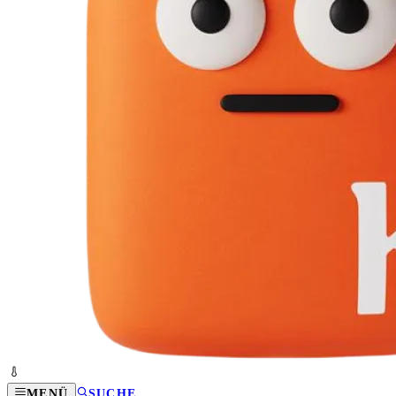
MENÜ
SUCHE