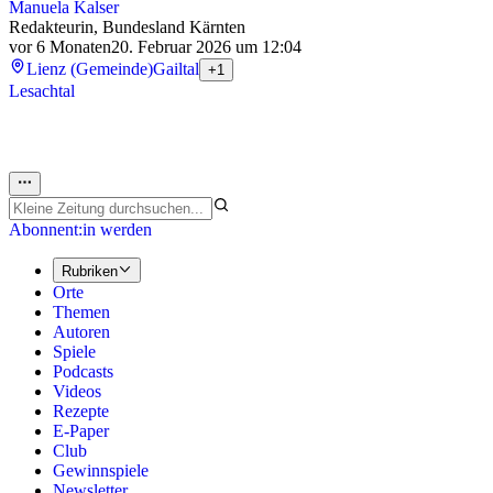
Manuela Kalser
Redakteurin, Bundesland Kärnten
vor 6 Monaten
20. Februar 2026 um 12:04
Lienz (Gemeinde)
Gailtal
+1
Lesachtal
Abonnent:in werden
Rubriken
Orte
Themen
Autoren
Spiele
Podcasts
Videos
Rezepte
E-Paper
Club
Gewinnspiele
Newsletter