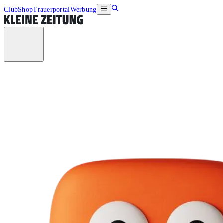
Club
Shop
Trauerportal
Werbung