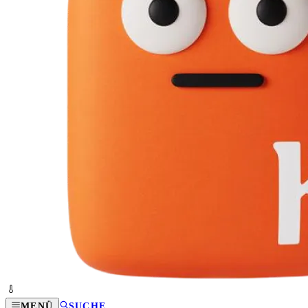
MENÜ
SUCHE