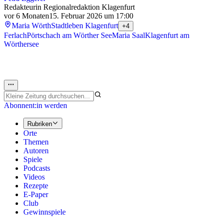
Redakteurin Regionalredaktion Klagenfurt
vor 6 Monaten
15. Februar 2026 um 17:00
Maria Wörth
Stadtleben Klagenfurt
+4
Ferlach
Pörtschach am Wörther See
Maria Saal
Klagenfurt am
Wörthersee
Abonnent:in werden
Rubriken
Orte
Themen
Autoren
Spiele
Podcasts
Videos
Rezepte
E-Paper
Club
Gewinnspiele