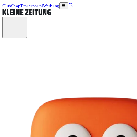
Club
Shop
Trauerportal
Werbung