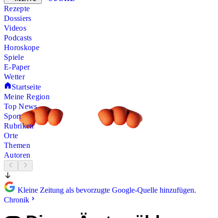
Rezepte
Dossiers
Videos
Podcasts
Horoskope
Spiele
E-Paper
Wetter
Startseite
Meine Region
Top News
Sport
Rubriken
Orte
Themen
Autoren
Kleine Zeitung als bevorzugte Google-Quelle hinzufügen.
Chronik