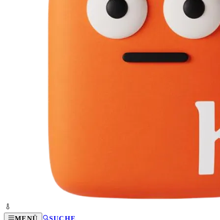
MENÜ
SUCHE