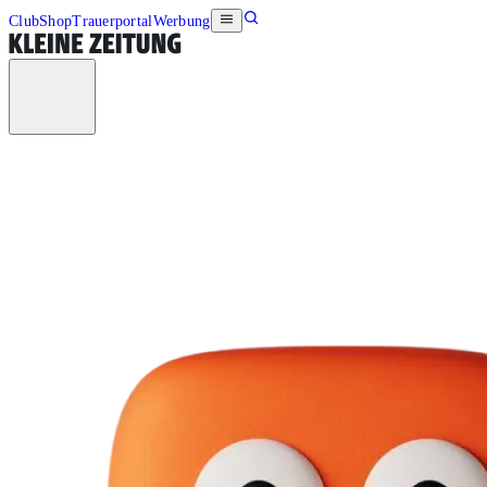
Club
Shop
Trauerportal
Werbung