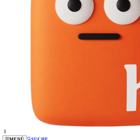
MENÜ
SUCHE