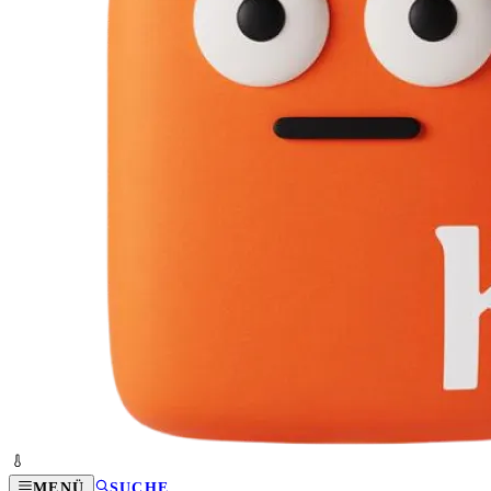
MENÜ
SUCHE