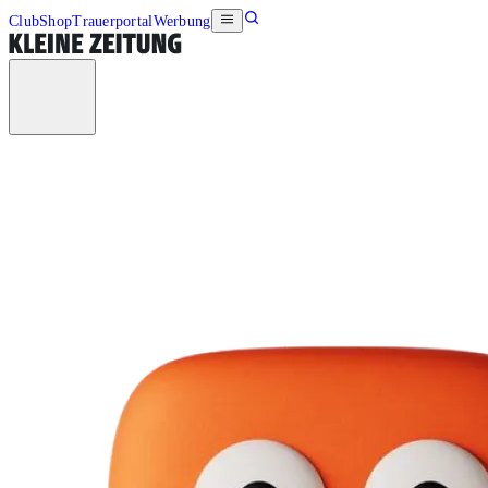
Club
Shop
Trauerportal
Werbung