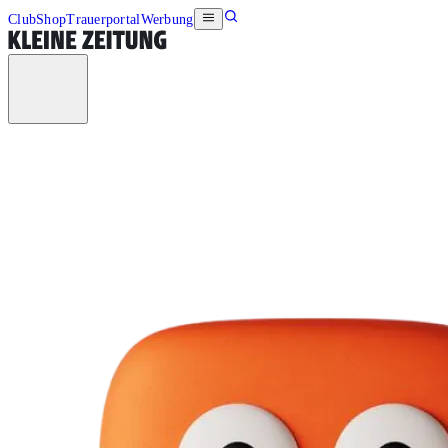
Club
Shop
Trauerportal
Werbung