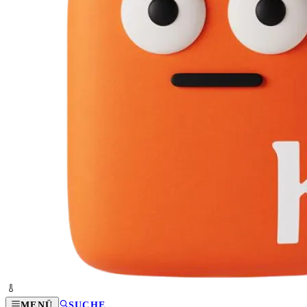
MENÜ
SUCHE