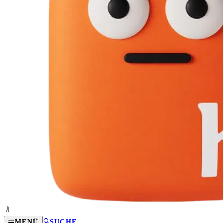
MENÜ
SUCHE