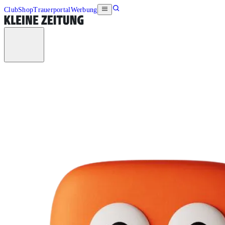
Club
Shop
Trauerportal
Werbung