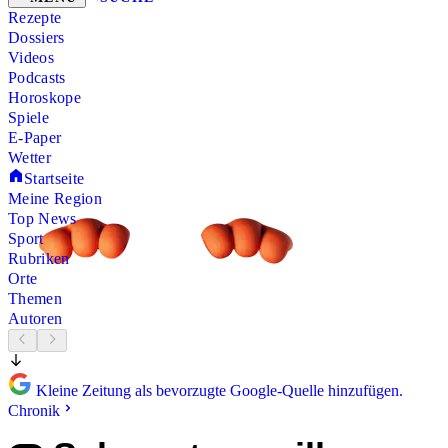
Rezepte
Dossiers
Videos
Podcasts
Horoskope
Spiele
E-Paper
Wetter
Startseite
Meine Region
Top News
Sport
Rubriken
Orte
Themen
Autoren
Kleine Zeitung als bevorzugte Google-Quelle hinzufügen.
Chronik