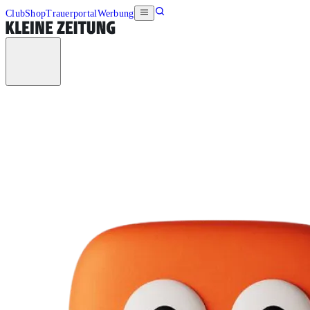
Club
Shop
Trauerportal
Werbung