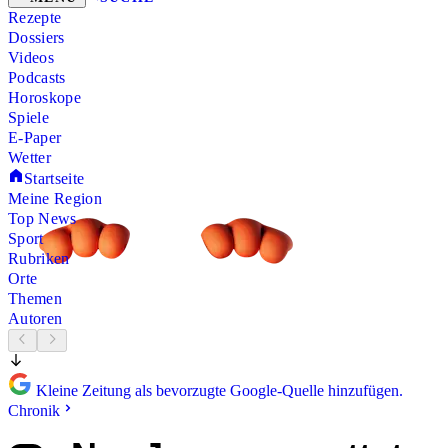
Rezepte
Dossiers
Videos
Podcasts
Horoskope
Spiele
E-Paper
Wetter
Startseite
Meine Region
Top News
Sport
Rubriken
Orte
Themen
Autoren
Kleine Zeitung als bevorzugte Google-Quelle hinzufügen.
Chronik