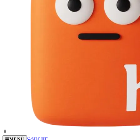
MENÜ
SUCHE