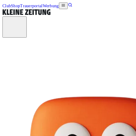
Club
Shop
Trauerportal
Werbung