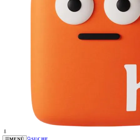
MENÜ
SUCHE