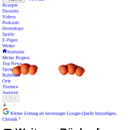
Rezepte
Dossiers
Videos
Podcasts
Horoskope
Spiele
E-Paper
Wetter
Startseite
Meine Region
Top News
Sport
Rubriken
Orte
Themen
Autoren
Kleine Zeitung als bevorzugte Google-Quelle hinzufügen.
Chronik