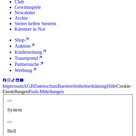
Club
Gewinnspiele
Newsletter
Archiv
Steirer helfen Steirern
Kärntner in Not
Shop
Auktion
Kinderzeitung
Trauerportal
Partnersuche
Werbung
Impressum
AGB
Datenschutz
Barrierefreiheitserklärung
Hilfe
Cookie-
Einstellungen
Push-Mitteilungen
System
Hell