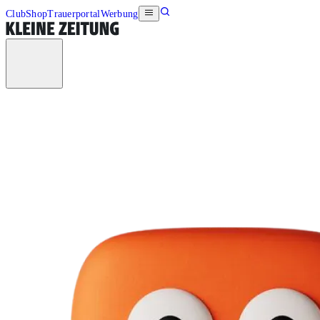
Club
Shop
Trauerportal
Werbung