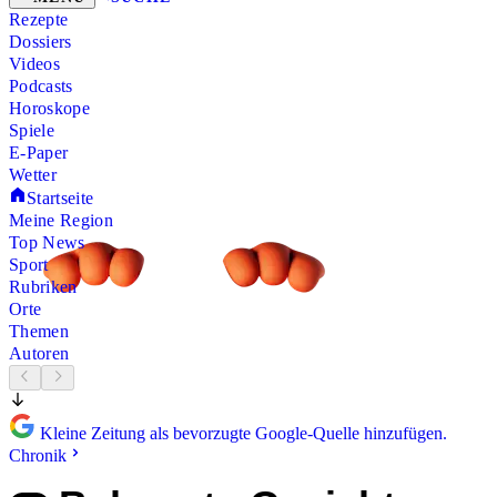
Rezepte
Dossiers
Videos
Podcasts
Horoskope
Spiele
E-Paper
Wetter
Startseite
Meine Region
Top News
Sport
Rubriken
Orte
Themen
Autoren
Kleine Zeitung als bevorzugte Google-Quelle hinzufügen.
Chronik