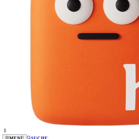
MENÜ
SUCHE