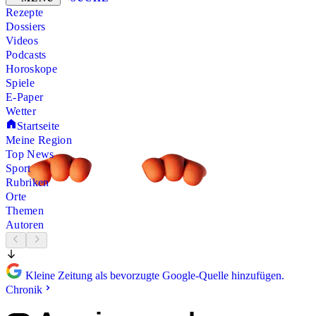
Rezepte
Dossiers
Videos
Podcasts
Horoskope
Spiele
E-Paper
Wetter
Startseite
Meine Region
Top News
Sport
Rubriken
Orte
Themen
Autoren
Kleine Zeitung als bevorzugte Google-Quelle hinzufügen.
Chronik