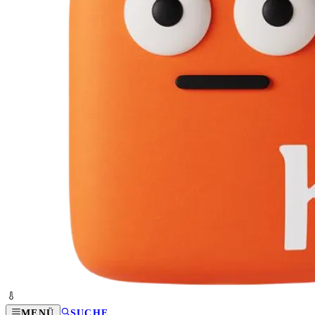
MENÜ
SUCHE