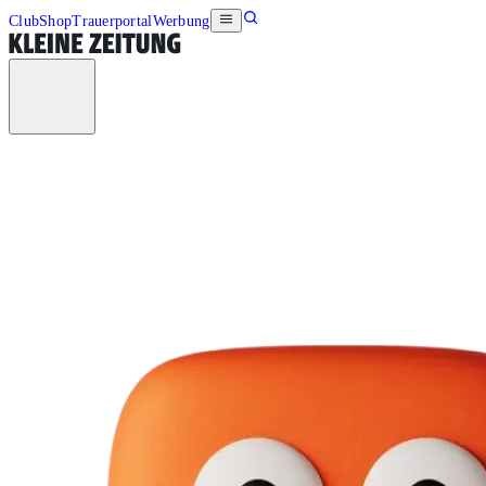
Club
Shop
Trauerportal
Werbung