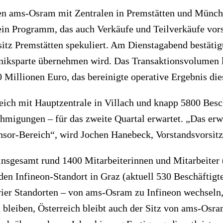
ten ams-Osram mit Zentralen in Premstätten und Münche
 ein Programm, das auch Verkäufe und Teilverkäufe vors
itz Premstätten spekuliert. Am Dienstagabend bestätig
hniksparte übernehmen wird. Das Transaktionsvolumen l
Millionen Euro, das bereinigte operative Ergebnis die
eich mit Hauptzentrale in Villach und knapp 5800 Besc
hmigungen – für das zweite Quartal erwartet. „Das erw
sor-Bereich“, wird Jochen Hanebeck, Vorstandsvorsitze
nsgesamt rund 1400 Mitarbeiterinnen und Mitarbeiter (1
 den Infineon-Standort in Graz (aktuell 530 Beschäftigt
ier Standorten – von ams-Osram zu Infineon wechseln,
bleiben, Österreich bleibt auch der Sitz von ams-Osram