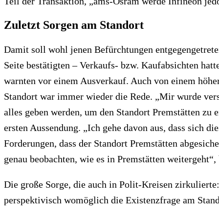
Teil der Transaktion, „ams-Osram werde Infineon jedo
Zuletzt Sorgen am Standort
Damit soll wohl jenen Befürchtungen entgegengetrete
Seite bestätigten – Verkaufs- bzw. Kaufabsichten hatt
warnten vor einem Ausverkauf. Auch von einem höher 
Standort war immer wieder die Rede. „Mir wurde vers
alles geben werden, um den Standort Premstätten zu er
ersten Aussendung. „Ich gehe davon aus, dass sich d
Forderungen, dass der Standort Premstätten abgesich
genau beobachten, wie es in Premstätten weitergeht“
Die große Sorge, die auch in Polit-Kreisen zirkuliert
perspektivisch womöglich die Existenzfrage am Stando