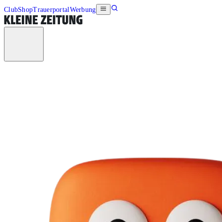
Club
Shop
Trauerportal
Werbung