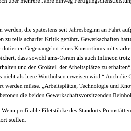
ch über mehrere Jahre hinweg Fertigungsdienstleistung
n werden, die spätestens seit Jahresbeginn an Fahrt a
en zu teils scharfer Kritik geführt. Gewerkschaften hat
dotierten Gegenangebot eines Konsortiums mit starker
ichert, dass sowohl ams-Osram als auch Infineon trotz
halten und den Großteil der Arbeitsplätze zu erhalten“
ies nicht als leere Worthülsen erweisen wird.“ Auch d
ert werden müsse. „Arbeitsplätze, Technologie und K
, betonen die beiden Gewerkschaftsvorsitzenden Reinh
e: Wenn profitable Filetstücke des Standorts Premstätt
rt stellen.