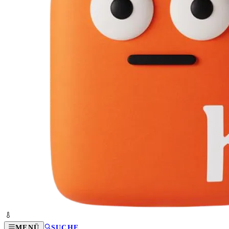
MENÜ
SUCHE