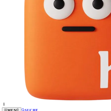
MENÜ
SUCHE