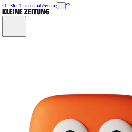
Club
Shop
Trauerportal
Werbung