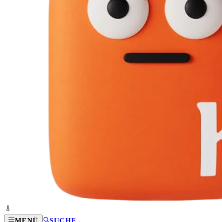
MENÜ
SUCHE