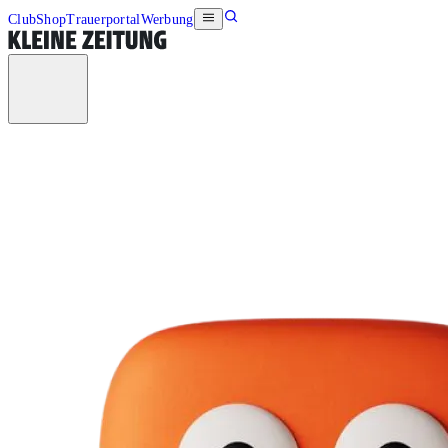
Club
Shop
Trauerportal
Werbung