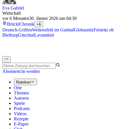
Eva Gabriel
Wirtschaft
vor 6 Monaten
30. Jänner 2026 um 04:30
Brückl
Chronik
+6
Deutsch-Griffen
Weitensfeld im Gurktal
Globasnitz
Feistritz ob
Bleiburg
Gitschtal
Lavamünd
Abonnent:in werden
Rubriken
Orte
Themen
Autoren
Spiele
Podcasts
Videos
Rezepte
E-Paper