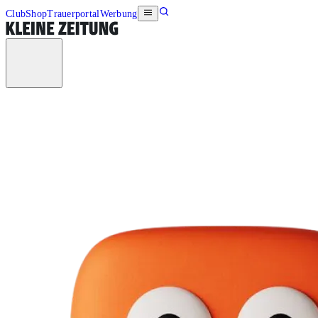
Club
Shop
Trauerportal
Werbung