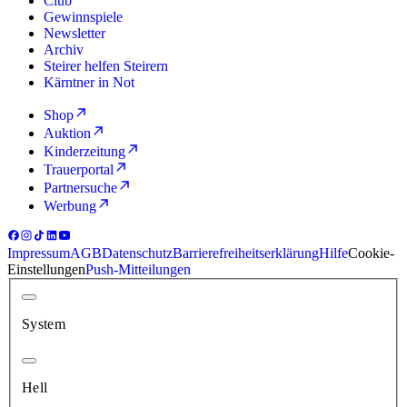
Club
Gewinnspiele
Newsletter
Archiv
Steirer helfen Steirern
Kärntner in Not
Shop
Auktion
Kinderzeitung
Trauerportal
Partnersuche
Werbung
Impressum
AGB
Datenschutz
Barrierefreiheitserklärung
Hilfe
Cookie-
Einstellungen
Push-Mitteilungen
System
Hell