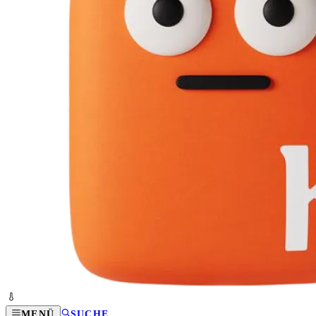
MENÜ
SUCHE