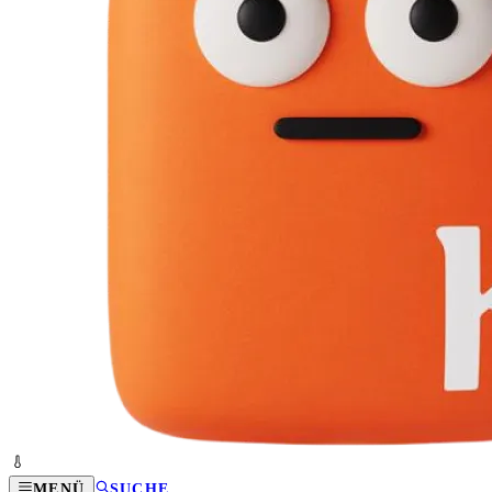
MENÜ
SUCHE