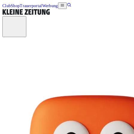
Club
Shop
Trauerportal
Werbung