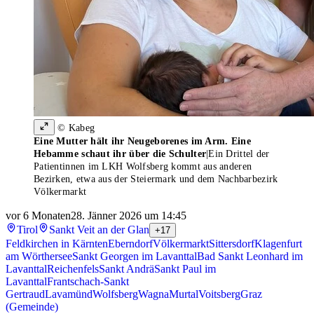
© Kabeg
Eine Mutter hält ihr Neugeborenes im Arm. Eine
Hebamme schaut ihr über die Schulter
|
Ein Drittel der
Patientinnen im LKH Wolfsberg kommt aus anderen
Bezirken, etwa aus der Steiermark und dem Nachbarbezirk
Völkermarkt
vor 6 Monaten
28. Jänner 2026 um 14:45
Tirol
Sankt Veit an der Glan
+17
Feldkirchen in Kärnten
Eberndorf
Völkermarkt
Sittersdorf
Klagenfurt
am Wörthersee
Sankt Georgen im Lavanttal
Bad Sankt Leonhard im
Lavanttal
Reichenfels
Sankt Andrä
Sankt Paul im
Lavanttal
Frantschach-Sankt
Gertraud
Lavamünd
Wolfsberg
Wagna
Murtal
Voitsberg
Graz
(Gemeinde)