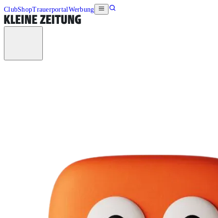
Club
Shop
Trauerportal
Werbung