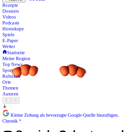
Rezepte
Dossiers
Videos
Podcasts
Horoskope
Spiele
E-Paper
Wetter
Startseite
Meine Region
Top News
Sport
Rubriken
Orte
Themen
Autoren
Kleine Zeitung als bevorzugte Google-Quelle hinzufügen.
Chronik