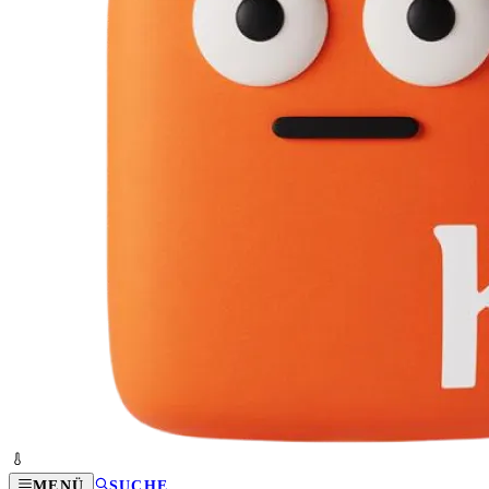
MENÜ
SUCHE