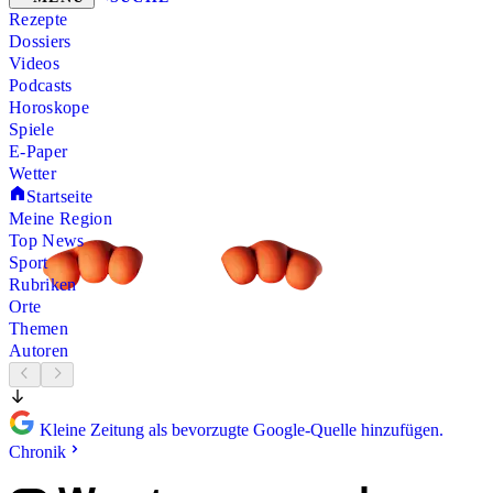
Rezepte
Dossiers
Videos
Podcasts
Horoskope
Spiele
E-Paper
Wetter
Startseite
Meine Region
Top News
Sport
Rubriken
Orte
Themen
Autoren
Kleine Zeitung als bevorzugte Google-Quelle hinzufügen.
Chronik