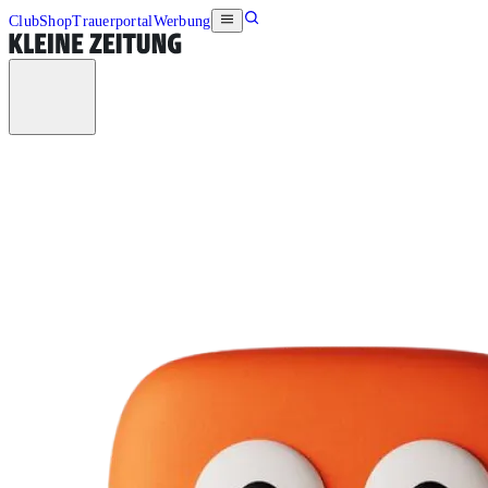
Club
Shop
Trauerportal
Werbung