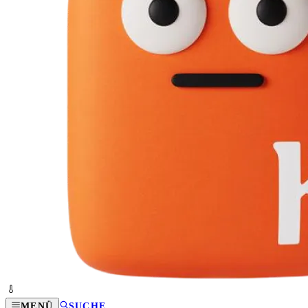
MENÜ
SUCHE