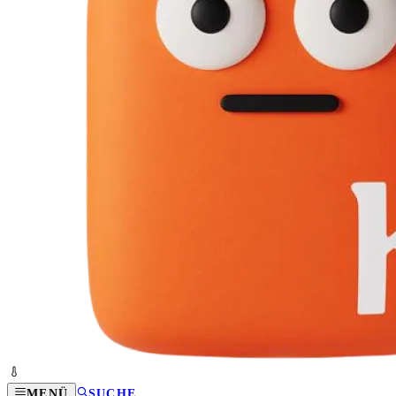
MENÜ
SUCHE