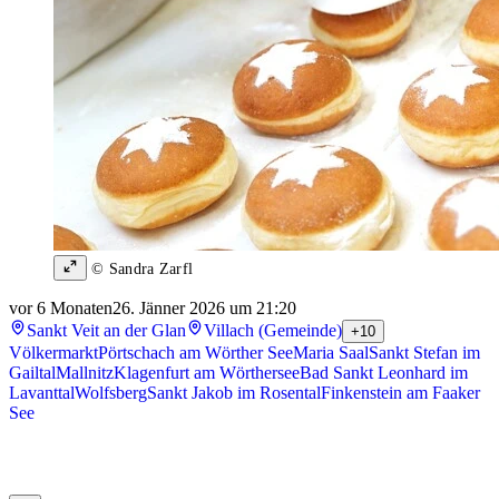
© Sandra Zarfl
vor 6 Monaten
26. Jänner 2026 um 21:20
Sankt Veit an der Glan
Villach (Gemeinde)
+10
Völkermarkt
Pörtschach am Wörther See
Maria Saal
Sankt Stefan im
Gailtal
Mallnitz
Klagenfurt am Wörthersee
Bad Sankt Leonhard im
Lavanttal
Wolfsberg
Sankt Jakob im Rosental
Finkenstein am Faaker
See