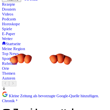
Rezepte
Dossiers
Videos
Podcasts
Horoskope
Spiele
E-Paper
Wetter
Startseite
Meine Region
Top News
Sport
Rubriken
Orte
Themen
Autoren
Kleine Zeitung als bevorzugte Google-Quelle hinzufügen.
Chronik