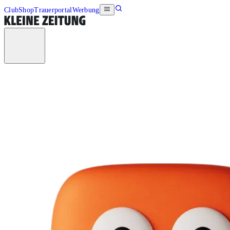
Club
Shop
Trauerportal
Werbung